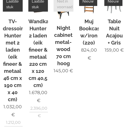
Laatste
Laatste
Niet in
Nieuw
Nieuw
stuk
stuk
voorraad
TV-
Wandkast
Muj
Table
Night
dressoir
Hunter
Bookcase
Nuit
cabinet
Hunter
2 laden
w/iron
Acajou
metal-
met 2
(eik
(220)
+ Gris
wood
laden
fineer &
824,00
159,00
€
70 cm
(eik
metaal
€
hoog
fineer &
220 cm
metaal
x 120
145,00
€
46 cm x
cm 40,5
190 cm
cm)
x 40
1.678,00
cm)
€
1.032,00
2.396,00
€
€
1.212,00