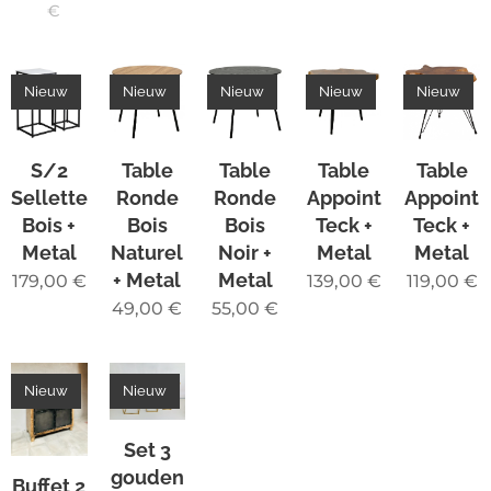
€
Nieuw
Nieuw
Nieuw
Nieuw
Nieuw
S/2
Table
Table
Table
Table
Sellette
Ronde
Ronde
Appoint
Appoint
Bois +
Bois
Bois
Teck +
Teck +
Metal
Naturel
Noir +
Metal
Metal
+ Metal
Metal
179,00
€
139,00
€
119,00
€
49,00
€
55,00
€
Nieuw
Nieuw
Set 3
gouden
Buffet 2