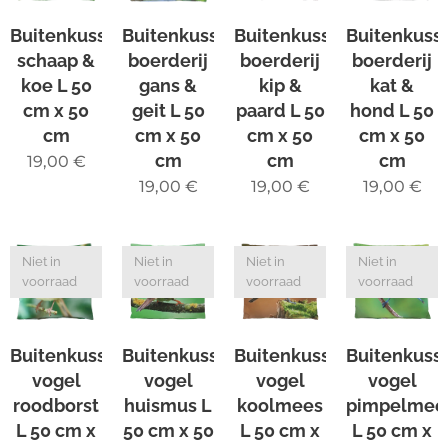
Buitenkussen
Buitenkussen
Buitenkussen
Buitenkuss
schaap &
boerderij
boerderij
boerderij
koe L 50
gans &
kip &
kat &
cm x 50
geit L 50
paard L 50
hond L 50
cm
cm x 50
cm x 50
cm x 50
cm
cm
cm
19,00
€
19,00
€
19,00
€
19,00
€
Niet in
Niet in
Niet in
Niet in
voorraad
voorraad
voorraad
voorraad
Buitenkussen
Buitenkussen
Buitenkussen
Buitenkuss
vogel
vogel
vogel
vogel
roodborst
huismus L
koolmees
pimpelmee
L 50 cm x
50 cm x 50
L 50 cm x
L 50 cm x