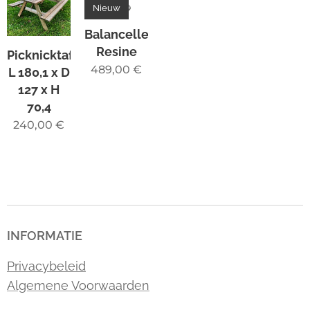
Nieuw
Balancelle
Resine
Picknicktafel
489,00
€
L 180,1 x D
127 x H
70,4
240,00
€
INFORMATIE
Privacybeleid
Algemene Voorwaarden