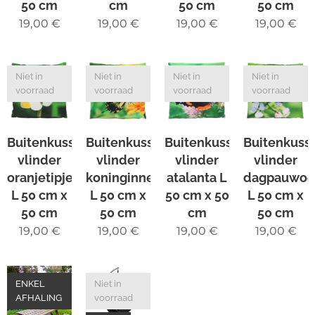
50 cm
cm
50 cm
50 cm
19,00
€
19,00
€
19,00
€
19,00
€
Niet in
Niet in
Niet in
Niet in
voorraad
voorraad
voorraad
voorraad
Buitenkussen
Buitenkussen
Buitenkussen
Buitenkuss
vlinder
vlinder
vlinder
vlinder
oranjetipje
koninginnenpage
atalanta L
dagpauwoo
L 50 cm x
L 50 cm x
50 cm x 50
L 50 cm x
50 cm
50 cm
cm
50 cm
19,00
€
19,00
€
19,00
€
19,00
€
ENKEL
Niet in
AFHALING
voorraad