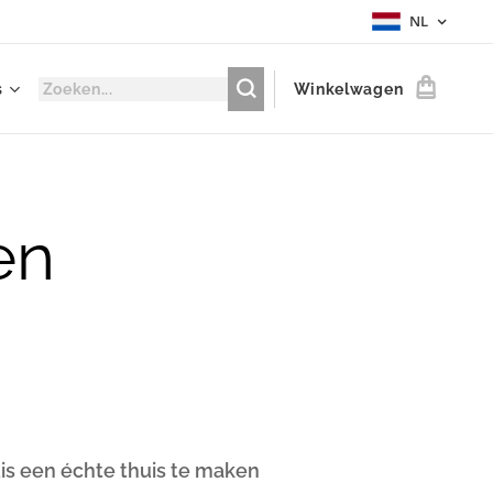
NL
s
Winkelwagen
en
uis een échte thuis te maken