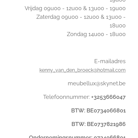
Vrijdag 09u00 - 12u00 & 13u00 - 19u00
Zaterdag 09u00 - 12u00 & 13u00 -
18u00
Zondag 14u00 - 18u00
E-mailadres
kenny_van_den_broeck@hotmail.com
meubellux@skynet.be
Telefoonnummer:
+3253666047
BTW: BE0734066801
BTW: BE0737821986
Ondernemingsnummer: 0734066801