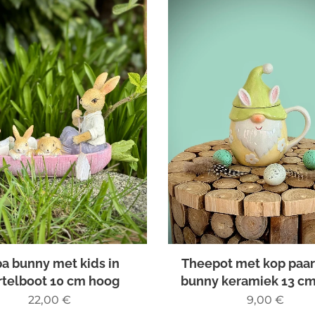
a bunny met kids in
Theepot met kop paa
telboot 10 cm hoog
bunny keramiek 13 c
22,00
€
9,00
€