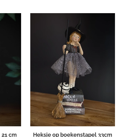
 21 cm
Heksje op boekenstapel 33cm