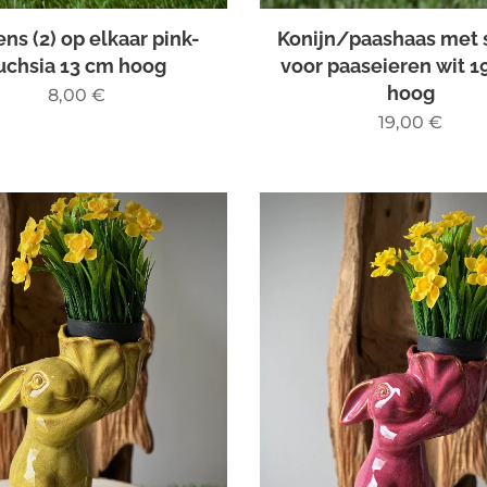
ns (2) op elkaar pink-
Konijn/paashaas met 
uchsia 13 cm hoog
voor paaseieren wit 1
hoog
8,00
€
19,00
€