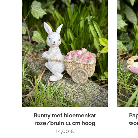
Bunny met bloemenkar
Pap
roze/bruin 11 cm hoog
wor
14,00
€