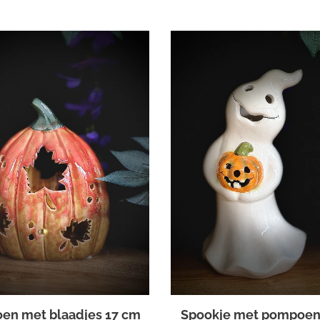
en met blaadjes 17 cm
Spookje met pompoen