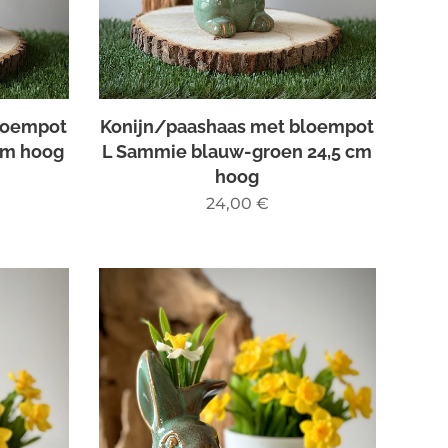
loempot
Konijn/paashaas met bloempot
cm hoog
L Sammie blauw-groen 24,5 cm
hoog
24,00
€