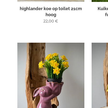
highlander koe op toilet 21cm
Kuike
hoog
f
22,00
€