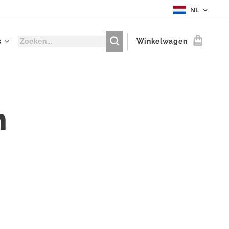
NL
s
Winkelwagen
n