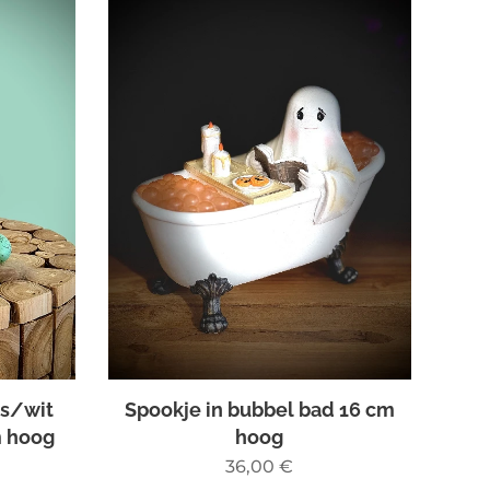
rs/wit
Spookje in bubbel bad 16 cm
m hoog
hoog
36,00
€