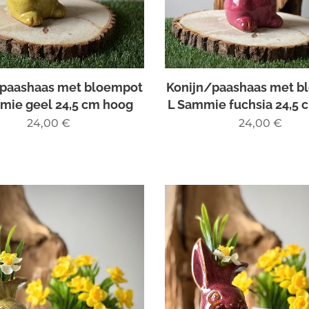
/paashaas met bloempot
Konijn/paashaas met b
mie geel 24,5 cm hoog
L Sammie fuchsia 24,5 
24,00
€
24,00
€