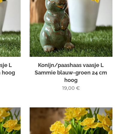
sje L
Konijn/paashaas vaasje L
m hoog
Sammie blauw-groen 24 cm
hoog
19,00
€