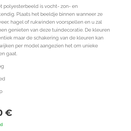
et polyesterbeeld is vocht- zon- en
endig. Plaats het beeldje binnen wanneer ze
eer, hagel of rukwinden voorspellen en u zal
nen genieten van deze tuindecoratie. De kleuren
dentiek maar de schakering van de kleuren kan
afwijken per model aangezien het om unieke
n gaat.
og
eed
p
0
€
ad