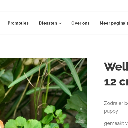
Promoties
Diensten
Over ons
Meer pagina'
Welk
12 
Zodra er b
puppy.
gemaakt v