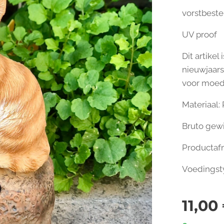
vorstbest
UV proof
Dit artikel
nieuwjaar
voor moede
Materiaal: 
Bruto gewi
Productafm
Voedingsty
11,00