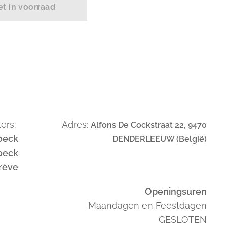
et in voorraad
ers:
Adres:
Alfons De Cockstraat 22, 9470
oeck
DENDERLEEUW (België)
oeck
trève
Openingsuren
Maandagen en Feestdagen
GESLOTEN