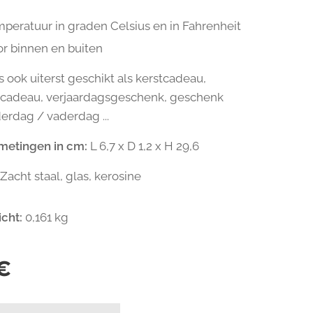
mperatuur in graden Celsius en in Fahrenheit
or binnen en buiten
 is ook uiterst geschikt als kerstcadeau,
scadeau, verjaardagsgeschenk, geschenk
rdag / vaderdag ...
metingen in cm:
L 6,7 x D 1,2 x H 29,6
Zacht staal, glas, kerosine
icht:
0,161 kg
€