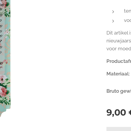
te
vo
Dit artikel
nieuwjaar
voor moede
Productaf
Materiaal:
Bruto gew
9,00