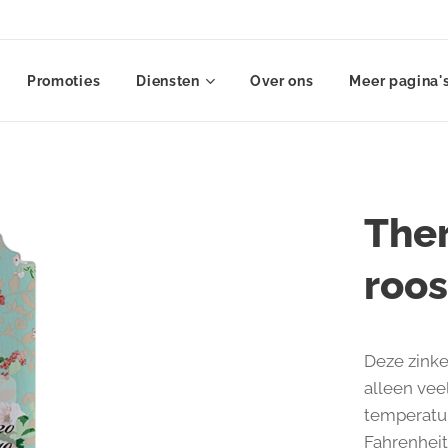
Promoties
Diensten
Over ons
Meer pagina'
The
roos
Deze zinke
alleen vee
temperatuu
Fahrenheit