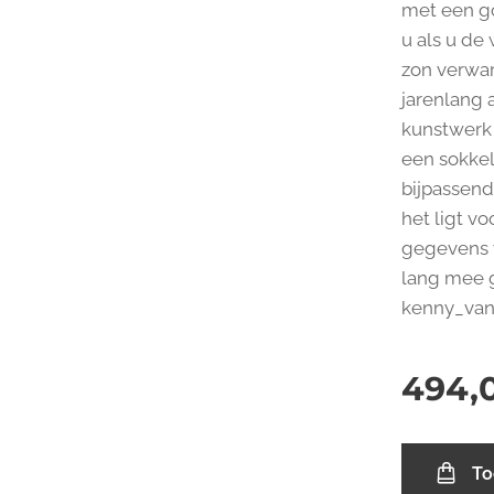
met een g
u als u de
zon verwar
jarenlang a
kunstwerk 
een sokkel
bijpassend
het ligt v
gegevens w
lang mee g
kenny_va
494,
To