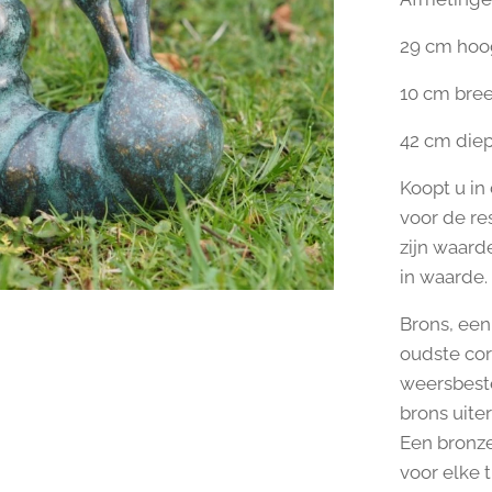
29 cm hoo
10 cm bre
42 cm die
Koopt u in
voor de re
zijn waarde
in waarde.
Brons, een 
oudste cor
weersbeste
brons uite
Een bronze
voor elke t