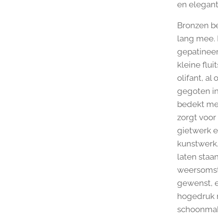
en eleganti
Bronzen be
lang mee. 
gepatineer
kleine flui
olifant, a
gegoten in
bedekt met
zorgt voor
gietwerk e
kunstwerk.
laten staan
weersomst
gewenst, e
hogedruk re
schoonmake