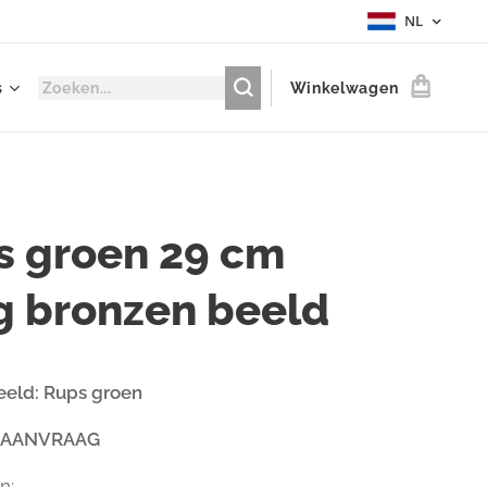
NL
s
Winkelwagen
s groen 29 cm
g bronzen beeld
eeld: Rups groen
 AANVRAAG
n: