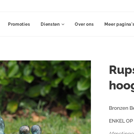
Promoties
Diensten
Over ons
Meer pagina'
Rup
hoo
Bronzen B
ENKEL OP
Afmetinge