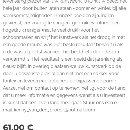
levenslang plezier van uw kunstwerk. U kunt uw beeld het
hele jaar door buiten laten staan - zomer en winter, bij alle
weersomstandigheden. Bronzen beelden zijn, indien
gewenst, eenvoudig te reinigen, gebruik eventueel een
hogedruk reiniger (niet te veel druk!) voor het
schoonmaken en wrijf het kunstwerk als het droog in met
een goede meubelwas. Het beste resultaat behaalt u als
u de was uitpoetst wanneer het beeld iets door de zon
verwarmd is. Het resultaat is een beeld dat jarenlang als
nieuw blijft. In overleg plaatsen we uw kunstwerk op de
door u gewenste plek; al dan niet met een sokkel. Voor
fonteinen leveren we optioneel de bijpassende pomp.
Aarzel niet om contact op te nemen, het ligt voor de hand
dat u meer informatie en gegevens wenst als u investeert
in kunst dat een leven lang mee gaat. Stuur ons een e-
mail: kenny_van_den_broeck@hotmail.com
61,00
€