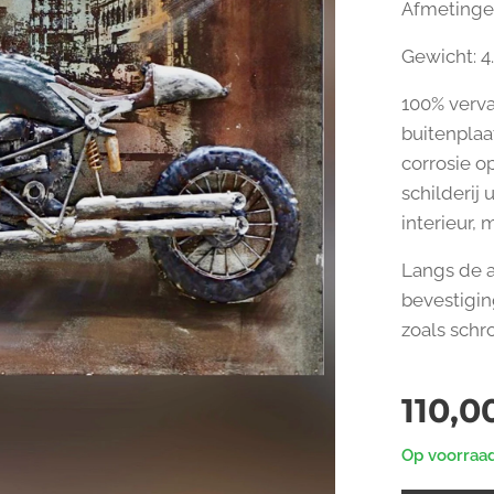
Afmetingen
Gewicht: 4
100% verva
buitenplaa
corrosie op
schilderij
interieur, 
Langs de ac
bevestigin
zoals schr
110,0
Op voorraa