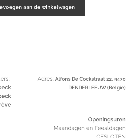
evoegen aan de winkelwagen
ers:
Adres:
Alfons De Cockstraat 22, 9470
oeck
DENDERLEEUW (België)
oeck
trève
Openingsuren
Maandagen en Feestdagen
GESLOTEN