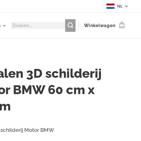
NL
s
Winkelwagen
len 3D schilderij
or BMW 60 cm x
cm
 schilderij Motor BMW