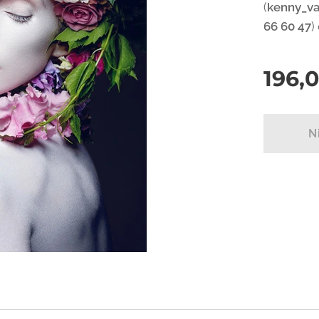
(
kenny_v
66 60 47
)
196,
N