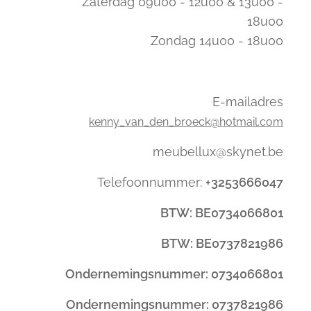
Zaterdag 09u00 - 12u00 & 13u00 -
18u00
Zondag 14u00 - 18u00
E-mailadres
kenny_van_den_broeck@hotmail.com
meubellux@skynet.be
Telefoonnummer:
+3253666047
BTW: BE0734066801
BTW: BE0737821986
Ondernemingsnummer: 0734066801
Ondernemingsnummer: 0737821986