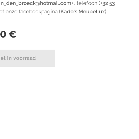
an_den_broeck@hotmail.com
) , telefoon (
+32 53
 of onze facebookpagina (
Kado's Meubellux
).
00
€
iet in voorraad