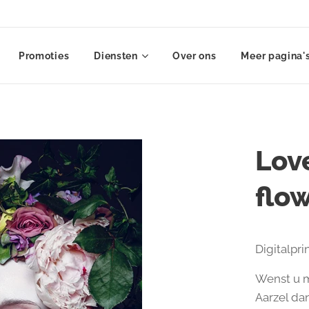
Promoties
Diensten
Over ons
Meer pagina'
Love
flo
Digitalpri
Wenst u m
Aarzel da