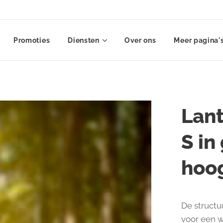
Promoties
Diensten
Over ons
Meer pagina'
Lan
S in
hoo
De structu
voor een w