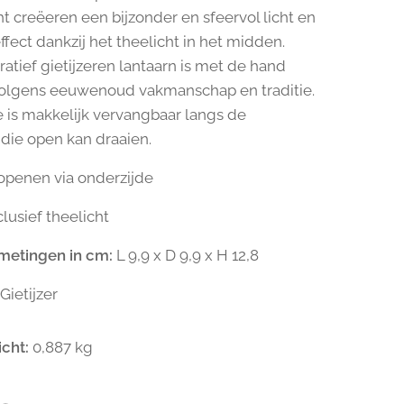
t creëeren een bijzonder en sfeervol licht en
fect dankzij het theelicht in het midden.
atief gietijzeren lantaarn is met de hand
olgens eeuwenoud vakmanschap en traditie.
e is makkelijk vervangbaar langs de
die open kan draaien.
 openen via onderzijde
lusief theelicht
metingen in cm:
L 9,9 x D 9,9 x H 12,8
Gietijzer
icht:
0,887 kg