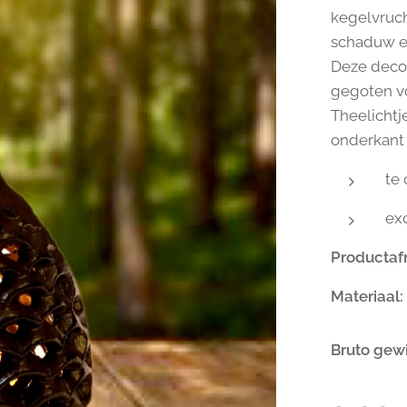
kegelvruch
schaduw ef
Deze decor
gegoten v
Theelichtj
onderkant 
te
exc
Productaf
Materiaal:
Bruto gew