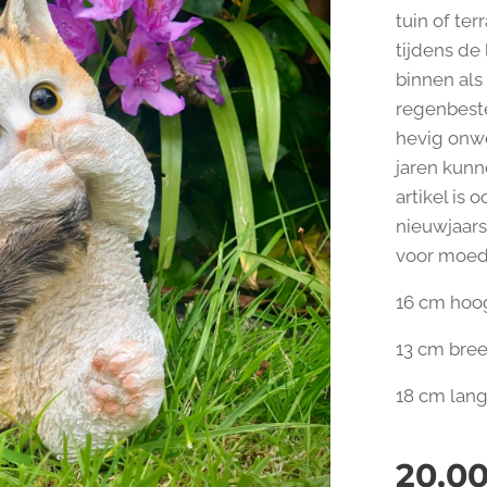
tuin of te
tijdens de
binnen als
regenbeste
hevig onwe
jaren kunn
artikel is 
nieuwjaar
voor moede
16 cm hoo
13 cm bre
18 cm lan
20,0