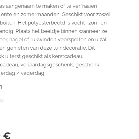
rras aangenaam te maken of te verfraaien
 lente en zomermaanden. Geschikt voor zowel
 buiten. Het polyesterbeeld is vocht- zon- en
ndig. Plaats het beeldje binnen wanneer ze
er, hagel of rukwinden voorspellen en u zal
en genieten van deze tuindecoratie. Dit
ook uiterst geschikt als kerstcadeau,
scadeau, verjaardagsgeschenk, geschenk
rdag / vaderdag ...
g
ed
g
0
€