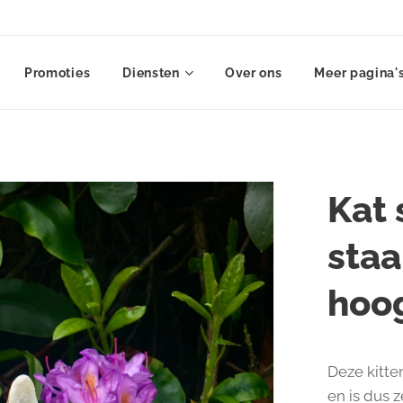
Promoties
Diensten
Over ons
Meer pagina'
Kat
staa
hoo
Deze kitten
en is dus 