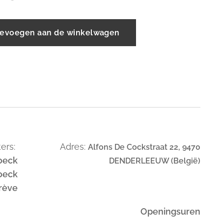
evoegen aan de winkelwagen
ers:
Adres:
Alfons De Cockstraat 22, 9470
oeck
DENDERLEEUW (België)
oeck
trève
Openingsuren