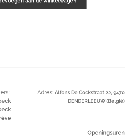
oevoegen aan de winkelwagen
ers:
Adres:
Alfons De Cockstraat 22, 9470
oeck
DENDERLEEUW (België)
oeck
trève
Openingsuren