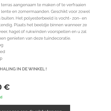
f terras aangenaam te maken of te verfraaien
e lente en zomermaanden. Geschikt voor zowel
s buiten. Het polyesterbeeld is vocht- zon- en
endig. Plaats het beeldje binnen wanneer ze
eer, hagel of rukwinden voorspellen en u zal
nen genieten van deze tuindecoratie.
og
eed
ep
HALING IN DE WINKEL !
0
€
ad