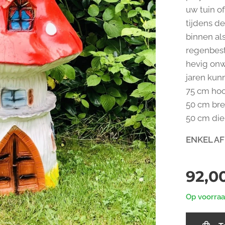
uw tuin o
tijdens d
binnen al
regenbest
hevig onw
jaren kun
75 cm ho
50 cm br
50 cm di
ENKEL AF
92,0
Op voorra