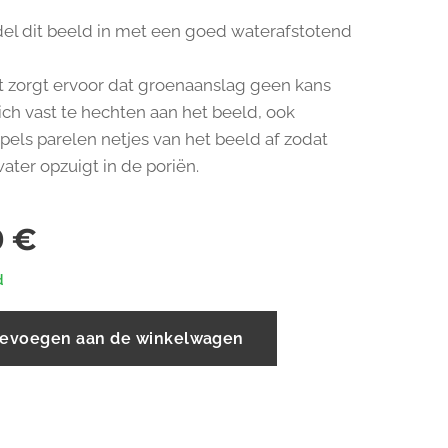
del dit beeld in met een goed waterafstotend
t zorgt ervoor dat groenaanslag geen kans
zich vast te hechten aan het beeld, ook
els parelen netjes van het beeld af zodat
ater opzuigt in de poriën.
0
€
d
evoegen aan de winkelwagen