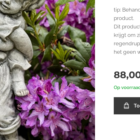
tip: Behan
product.
Dit produc
krijgt om 
regendrupp
het geen w
88,0
Op voorraa
To