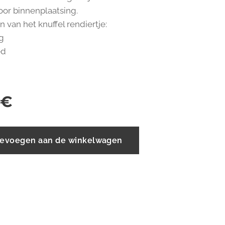
oor binnenplaatsing.
 van het knuffel rendiertje:
g
ed
€
evoegen aan de winkelwagen