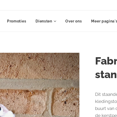
Promoties
Diensten
Over ons
Meer pagina'
Fabr
sta
Dit staande
kledingsto
buurt van 
de kerstper