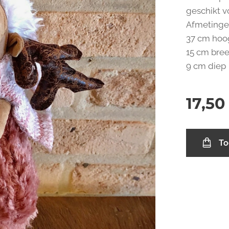
geschikt v
Afmetingen
37 cm hoo
15 cm bre
9 cm diep
17,50
To