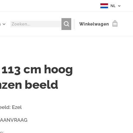
NL
s
Winkelwagen
 113 cm hoog
nzen beeld
eld: Ezel
 AANVRAAG
n: