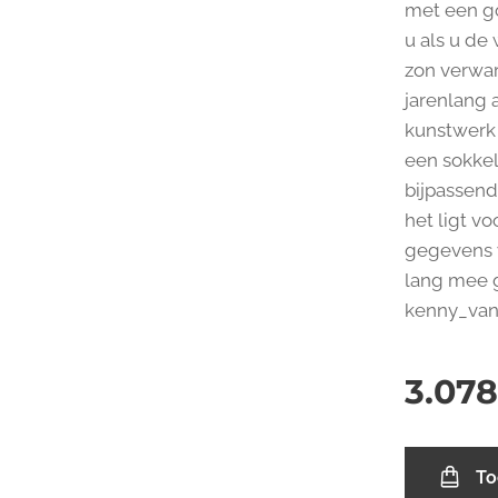
met een g
u als u de
zon verwar
jarenlang a
kunstwerk 
een sokkel
bijpassend
het ligt v
gegevens w
lang mee g
kenny_va
3.078
To