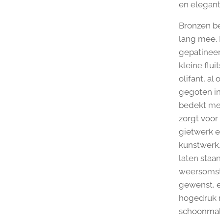
en eleganti
Bronzen be
lang mee. 
gepatineer
kleine flui
olifant, a
gegoten in
bedekt met
zorgt voor
gietwerk e
kunstwerk.
laten staan
weersomst
gewenst, e
hogedruk re
schoonmake