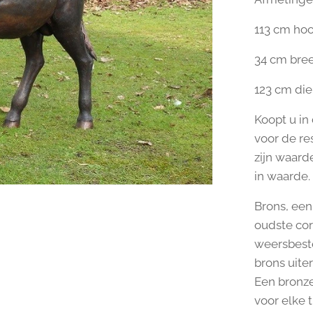
113 cm ho
34 cm bre
123 cm di
Koopt u in
voor de re
zijn waarde
in waarde.
Brons, een 
oudste cor
weersbeste
brons uite
Een bronze
voor elke t