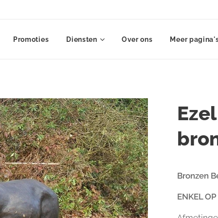
Promoties
Diensten
Over ons
Meer pagina'
Ezel
bro
Bronzen Be
ENKEL OP
Afmetinge