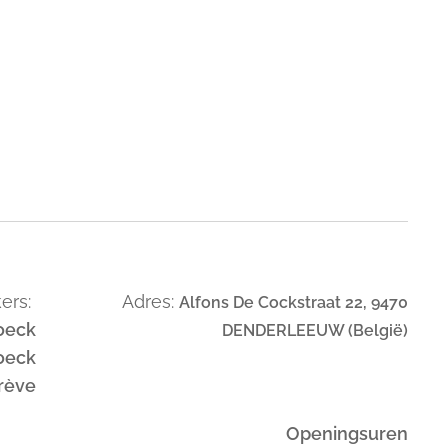
ers:
Adres:
Alfons De Cockstraat 22, 9470
oeck
DENDERLEEUW (België)
oeck
trève
Openingsuren