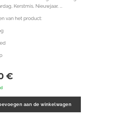
rdag, Kerstmis, Nieuwjaar, ...
n van het product:
og
eed
p
0
€
ad
oevoegen aan de winkelwagen