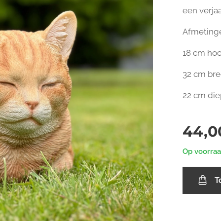
een verjaa
Afmetinge
18 cm ho
32 cm br
22 cm die
44,0
Op voorra
T