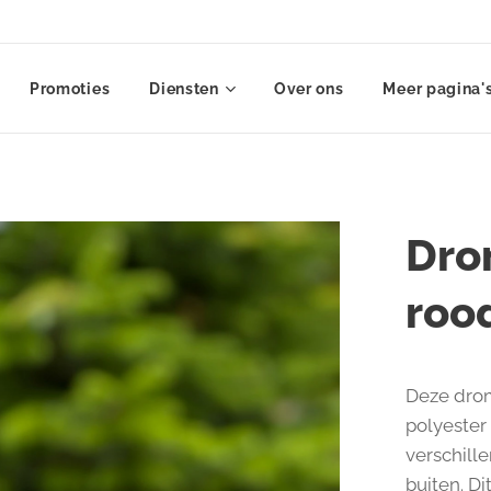
Promoties
Diensten
Over ons
Meer pagina'
Dro
roo
Deze drom
polyester
verschill
buiten. Di