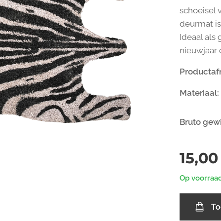
schoeisel 
deurmat is
Ideaal als
nieuwjaar
Productaf
Materiaal:
Bruto gew
15,00
Op voorraa
To