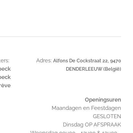
ers:
Adres:
Alfons De Cockstraat 22, 9470
oeck
DENDERLEEUW (België)
oeck
trève
Openingsuren
Maandagen en Feestdagen
GESLOTEN
Dinsdag OP AFSPRAAK
Woensdag 09u00 - 12u00 & 13u00 -