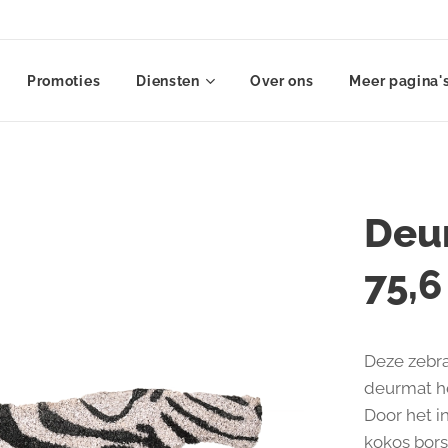
Promoties
Diensten
Over ons
Meer pagina'
Deu
75,6
Deze zebra
deurmat he
Door het 
kokos bors