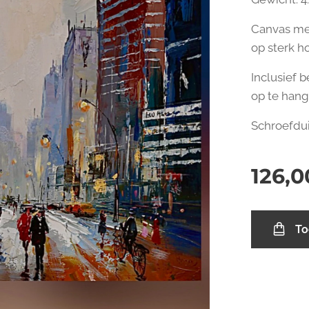
Canvas me
op sterk h
Inclusief 
op te hang
Schroefdu
126,0
To