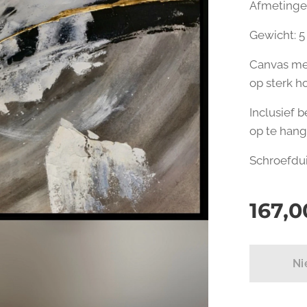
Afmetingen
Gewicht: 5
Canvas me
op sterk ho
Inclusief 
op te hang
Schroefdu
167,0
Ni