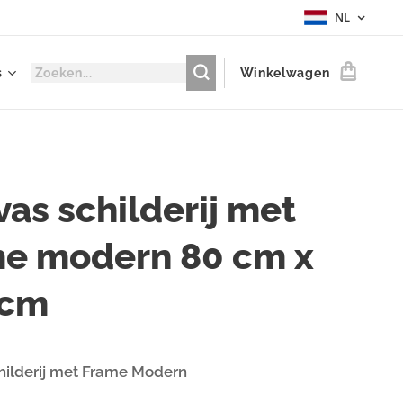
NL
s
Winkelwagen
as schilderij met
me modern 80 cm x
 cm
hilderij met Frame Modern