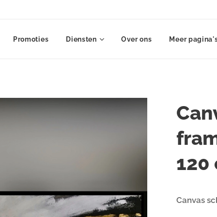
Promoties
Diensten
Over ons
Meer pagina'
Canv
fra
120
Canvas sc