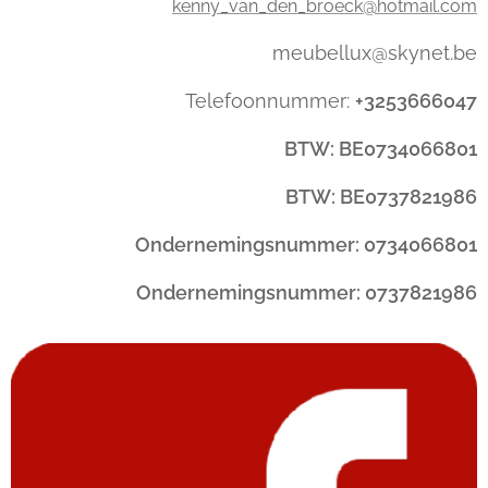
kenny_van_den_broeck@hotmail.com
meubellux@skynet.be
Telefoonnummer:
+3253666047
BTW: BE0734066801
BTW: BE0737821986
Ondernemingsnummer: 0734066801
Ondernemingsnummer: 0737821986