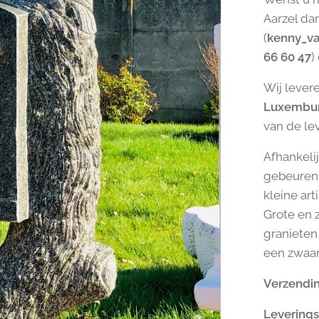
Aarzel da
(
kenny_v
66 60 47
)
Wij levere
Luxembu
van de le
Afhankelij
gebeuren 
kleine ar
Grote en 
granieten 
een zwaar 
Verzendin
Leverings