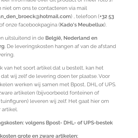
n niet om ons te contacteren via mail
an_den_broeck@hotmail.com
) , telefoon (
+32 53
 of onze facebookpagina (
Kado's Meubellux
).
n uitsluitend in de
België, Nederland en
rg
. De leveringskosten hangen af van de afstand
vering.
k van het soort artikel dat u bestelt, kan het
dat wij zelf de levering doen ter plaatse. Voor
tikelen werken wij samen met Bpost, DHL of UPS.
zware artikelen (bijvoorbeeld fonteinen of
tuinfiguren) leveren wij zelf. Het gaat hier om
artikel.
gskosten: volgens Bpost- DHL- of UPS-bestek
kosten grote en zware artikelen: