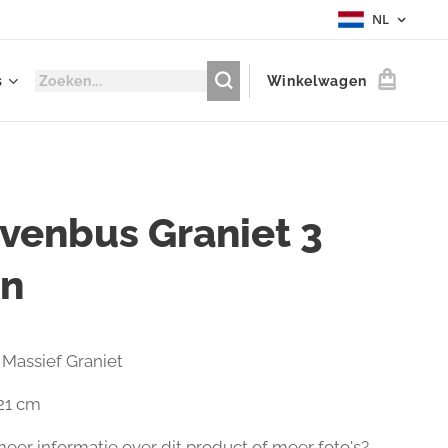
NL
s
Winkelwagen
evenbus Graniet 3
en
: Massief Graniet
121 cm
eer informatie over dit product of meer foto's?