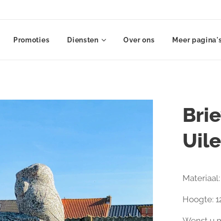
Promoties
Diensten
Over ons
Meer pagina'
Bri
Uil
Materiaal
Hoogte: 
Wenst u m