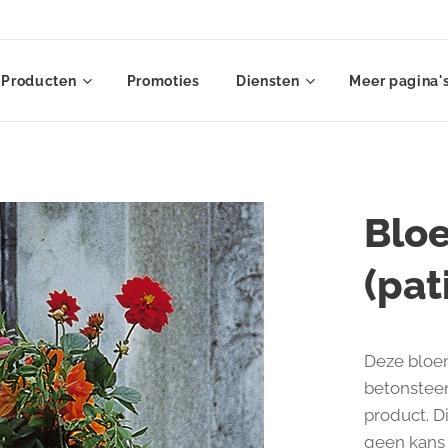
Producten
Promoties
Diensten
Meer pagina'
Blo
(pat
Deze bloem
betonstee
product. D
geen kans 