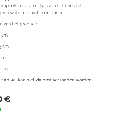
ruppels parelen netjes van het beeld af
geen water opzuigt in de poriën.
 van het product:
7 cm
45 cm
 cm
2 kg
it artikel kan niet via post verzonden worden
0
€
d