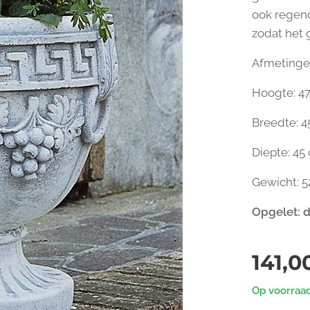
ook regend
zodat het 
Afmetingen
Hoogte: 4
Breedte: 
Diepte: 45
Gewicht: 5
Opgelet: d
141,0
Op voorraa