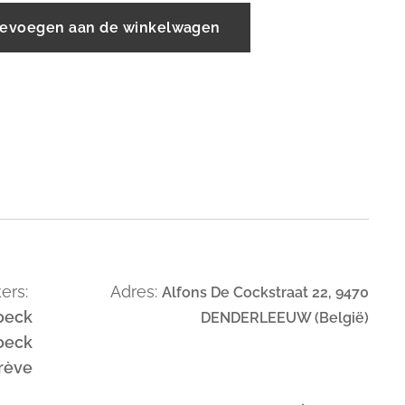
evoegen aan de winkelwagen
ers:
Adres:
Alfons De Cockstraat 22, 9470
oeck
DENDERLEEUW (België)
oeck
trève