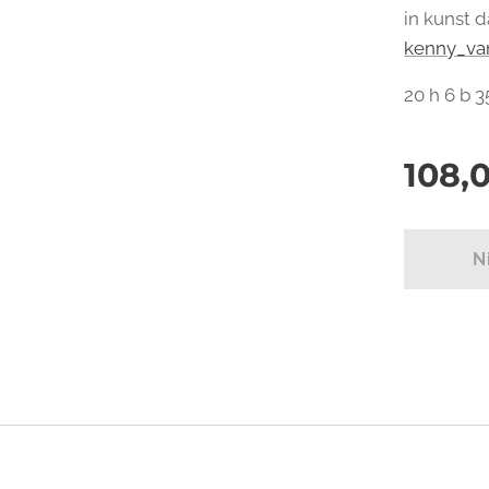
in kunst 
kenny_va
20 h 6 b 3
108,
N