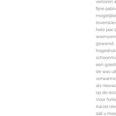
verloren 
fijne pati
mogelijke
levenslan
hele jaar 
weersomst
gewenst, 
hogedruk r
schoonmak
een goede
de was ui
verwarmd 
als nieuw
op de doo
Voor font
Aarzel ni
dat u mee