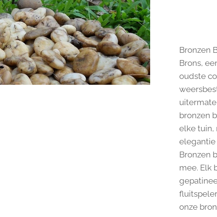
Bronzen B
Brons, een
oudste co
weersbest
uitermate
bronzen b
elke tuin,
elegantie 
Bronzen b
mee. Elk 
gepatinee
fluitspele
onze bron