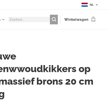
NL
s
Winkelwagen
uwe
enwwoudkikkers op
 massief brons 20 cm
g