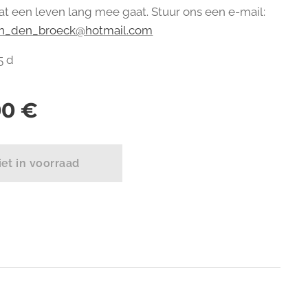
dat een leven lang mee gaat. Stuur ons een e-mail:
n_den_broeck@hotmail.com
5 d
00
€
iet in voorraad