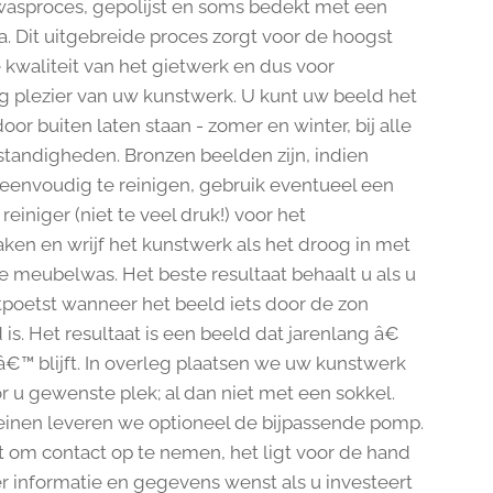
wasproces, gepolijst en soms bedekt met een
na. Dit uitgebreide proces zorgt voor de hoogst
 kwaliteit van het gietwerk en dus voor
g plezier van uw kunstwerk. U kunt uw beeld het
door buiten laten staan - zomer en winter, bij alle
andigheden. Bronzen beelden zijn, indien
eenvoudig te reinigen, gebruik eventueel een
einiger (niet te veel druk!) voor het
en en wrijf het kunstwerk als het droog in met
 meubelwas. Het beste resultaat behaalt u als u
tpoetst wanneer het beeld iets door de zon
is. Het resultaat is een beeld dat jarenlang â€
â€™ blijft. In overleg plaatsen we uw kunstwerk
r u gewenste plek; al dan niet met een sokkel.
einen leveren we optioneel de bijpassende pomp.
et om contact op te nemen, het ligt voor de hand
r informatie en gegevens wenst als u investeert